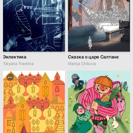
Эклектика
Сказка о царе Салтане
Tatyana Travkina
Mariya Chikova