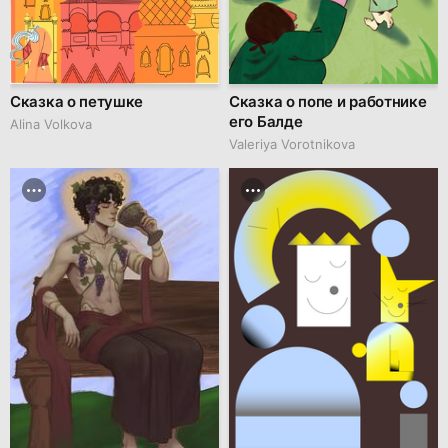
Сказка о петушке
Сказка о попе и работнике
его Балде
Alina Volkova
Valeriya Vorotnikova