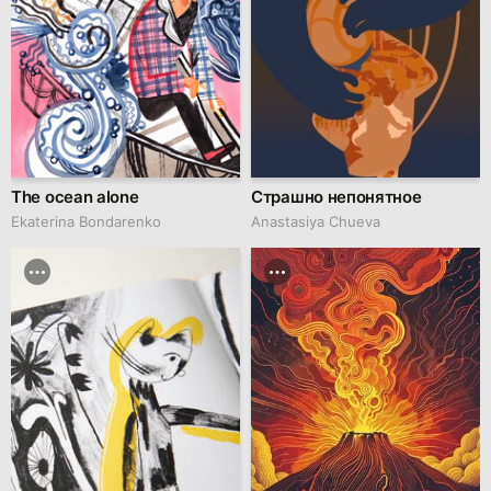
The ocean alone
Страшно непонятное
Ekaterina Bondarenko
Anastasiya Chueva