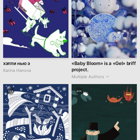
хэппи нью э
«Baby Bloom» is a «Gel» briff
project.
Karina Hanova
Multiple Authors