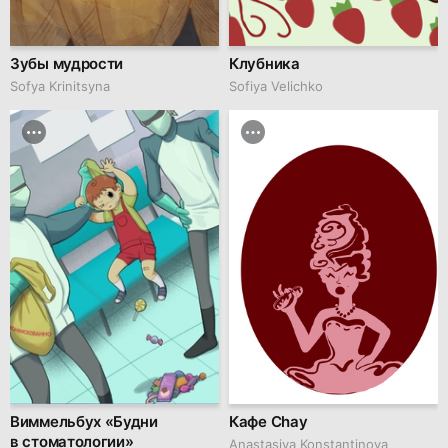
Зубы мудрости
Клубника
Sofya Krinitsyna
Sofiya Velichko
Виммельбух «Будни
Кафе Сhay
в стоматологии»
Anastasiya Konstantinova