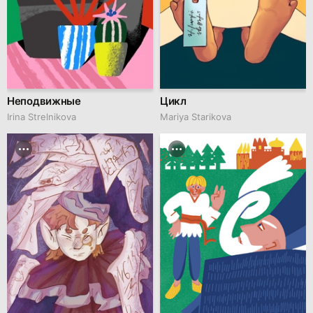
Неподвижные
Цикл
Irina Strelnikova
Mariya Starikova