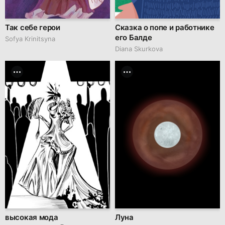
Так себе герои
Сказка о попе и работнике
его Балде
Sofya Krinitsyna
Diana Skurkova
высокая мода
Луна