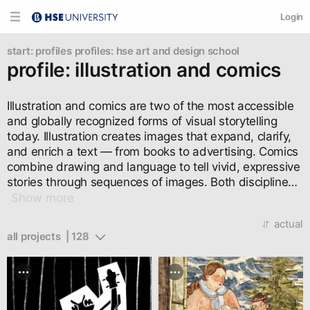
Login
start: profiles
profiles: hse art and design school
profile: illustration and comics
Illustration and comics are two of the most accessible 
and globally recognized forms of visual storytelling 
today. Illustration creates images that expand, clarify, 
and enrich a text — from books to advertising. Comics 
combine drawing and language to tell vivid, expressive 
stories through sequences of images. Both disciplines 
demand not only strong artistic skills but also a deep 
Show more
understanding of narrative structure, composition, and 
actual
visual character development.
all projects  | 128