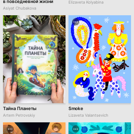
в повседневной жизни
Elizaveta Kolyabina
Asiyat Chubakova
Тайна Планеты
Smoke
Artem Petrovskiy
Lizaveta Valantsevich