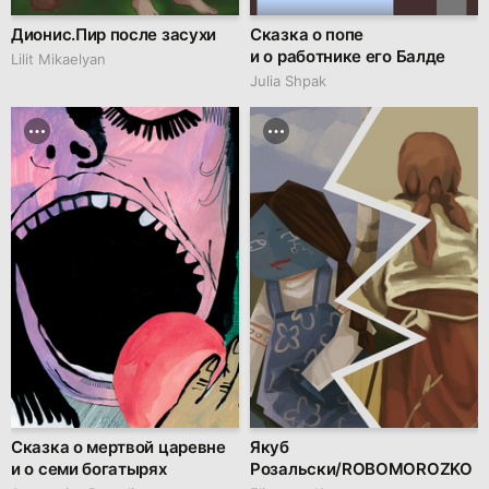
Дионис.Пир после засухи
Сказка о попе
и о работнике его Балде
Lilit Mikaelyan
Julia Shpak
Сказка о мертвой царевне
Якуб
и о семи богатырях
Розальски/ROBOMOROZKO