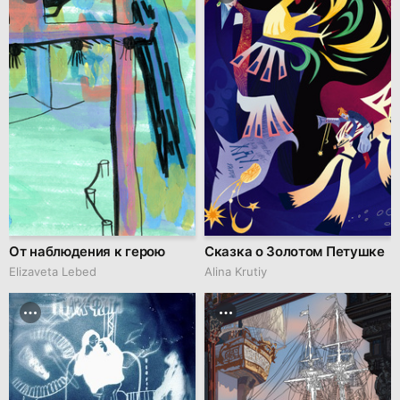
От наблюдения к герою
Сказка о Золотом Петушке
Elizaveta Lebed
Alina Krutiy