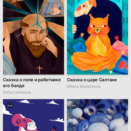
Сказка о попе и работнике
Сказка о царе Салтане
его Балде
Milana Muksimova
Sofya Lantsova