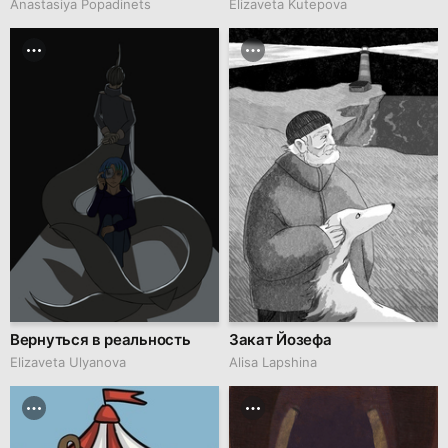
Anastasiya Popadinets
Elizaveta Kutepova
Вернуться в реальность
Закат Йозефа
Elizaveta Ulyanova
Alisa Lapshina