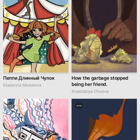
Пеппи Длинный Чулок
How the garbage stopped
being her friend.
Ekaterina Moiseeva
Anastasiya Chueva