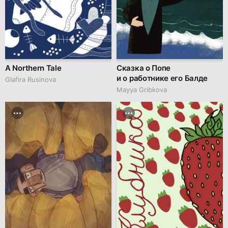
A Northern Tale
Сказка о Попе
и о работнике его Балде
Glafira Rusinova
Mayya Gribkova