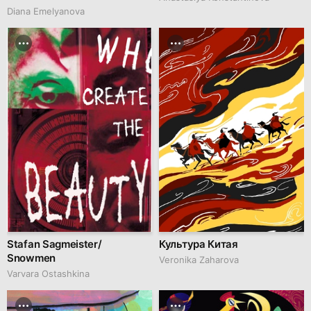
Diana Emelyanova
Stafan Sagmeister/
Культура Китая
Snowmen
Veronika Zaharova
Varvara Ostashkina